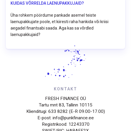
KUIDAS VÕRRELDA LAENUPAKKUJAID?
Üha rohkem pöördume pankade asemel teiste
laenupakkujate poole, et kiiresti raha hankida või kriisi
aegadel finantsabi saada. Aga kas sa võrdled
laenupakkujaid?
KONTAKT
FRESH FINANCE OÜ
Tartu mnt 83, Tallinn 10115
Klienditugi: 633 8282 (E-R 09.00-17.00)
E-post: info@punkfinance.ee
Registrikood: 12243370
SWIFT/BIC: HABAEE2X