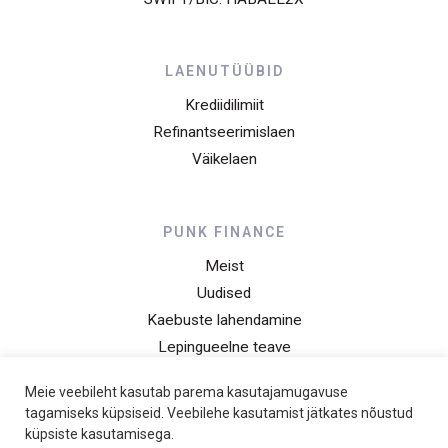
LAENUTÜÜBID
Krediidilimiit
Refinantseerimislaen
Väikelaen
PUNK FINANCE
Meist
Uudised
Kaebuste lahendamine
Lepingueelne teave
Privaatsusteade
Meie veebileht kasutab parema kasutajamugavuse
Hinnakiri
tagamiseks küpsiseid. Veebilehe kasutamist jätkates nõustud
küpsiste kasutamisega.