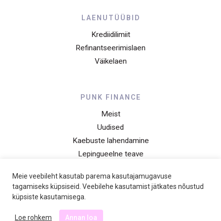
LAENUTÜÜBID
Krediidilimiit
Refinantseerimislaen
Väikelaen
PUNK FINANCE
Meist
Uudised
Kaebuste lahendamine
Lepingueelne teave
Privaatsusteade
Meie veebileht kasutab parema kasutajamugavuse
Hinnakiri
tagamiseks küpsiseid. Veebilehe kasutamist jätkates nõustud
küpsiste kasutamisega.
Loe rohkem
Annan loa