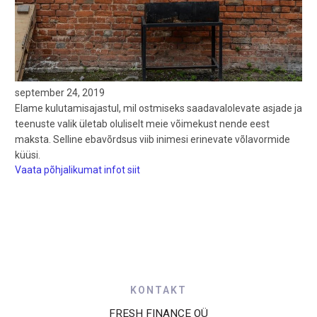
september 24, 2019
Elame kulutamisajastul, mil ostmiseks saadavalolevate asjade ja
teenuste valik ületab oluliselt meie võimekust nende eest
maksta. Selline ebavõrdsus viib inimesi erinevate võlavormide
küüsi.
Vaata põhjalikumat infot siit
KONTAKT
FRESH FINANCE OÜ