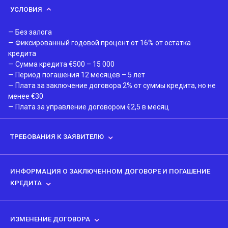
УСЛОВИЯ
— Без залога
— Фиксированный годовой процент от 16% от остатка
кредита
— Сумма кредита €500 – 15 000
— Период погашения 12 месяцев – 5 лет
— Плата за заключение договора 2% от суммы кредита, но не
менее €30
— Плата за управление договором €2,5 в месяц
ТРЕБОВАНИЯ К ЗАЯВИТЕЛЮ
— Не менее 22 лет, на момент окончательного срока выплаты
кредита не более 65 лет
ИНФОРМАЦИЯ О ЗАКЛЮЧЕННОМ ДОГОВОРЕ И ПОГАШЕНИЕ
— Гражданство, постоянный или долговременный вид на
КРЕДИТА
жительство Эстонской Республики
— Ежемесячный доход не менее €300
Информацию о вашем кредитном договоре можно
— Корректное платежное поведение
посмотреть
здесь
.
ИЗМЕНЕНИЕ ДОГОВОРА