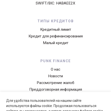
SWIFT/BIC: HABAEE2X
• плата за управление договором в месяц 2,50 €
• ежемесячный платеж 167,17 €
Ставка расходности кредита рассчитывается исходя из
ТИПЫ КРЕДИТОВ
предположения, что сумма кредита будет использована
Кредитный лимит
немедленно и в полном объеме, основная сумма и проценты
будут выплачиваться ежемесячными аннуитетными
Кредит для рефинансирования
платежами в согласованные сроки в течение согласованного
Малый кредит
периода. Общая сумма кредита, подлежащая погашению в
течение 5 лет, составляет 10 140,35 €. Персональное
предложение зависит от платежеспособности клиента. Чтобы
получить предложение, подайте заявку.
PUNK FINANCE
О нас
Новости
Рассмотрение жалоб
Преддоговорная информация
Уведомление о конфиденциальности
Для удобства пользователей на нашем сайте
Прейскурант
используются файлы cookie. Продолжая пользоваться