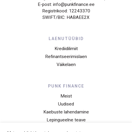
E-post: info@punkfinance.ee
Registrikood: 12243370
SWIFT/BIC: HABAEE2X
LAENUTÜÜBID
Krediidilimiit
Refinantseerimislaen
Väikelaen
PUNK FINANCE
Meist
Uudised
Kaebuste lahendamine
Lepingueelne teave
Privaatsusteade