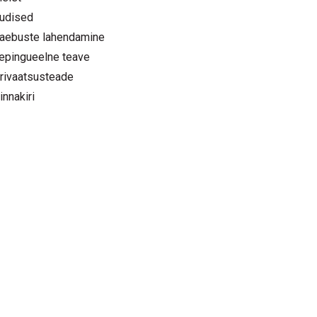
udised
aebuste lahendamine
epingueelne teave
rivaatsusteade
innakiri