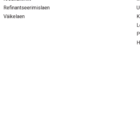
Refinantseerimislaen
U
Väikelaen
K
L
P
H