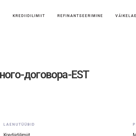
KREDIIDILIMIIT
REFINANTSEERIMINE
VÄIKELA
ного-договора-EST
LAENUTÜÜBID
P
Krediidilimiit
M