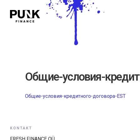
Общие-условия-кредит
Общие-условия-кредитного-договора-EST
KONTAKT
FRESH FINANCE OÜ