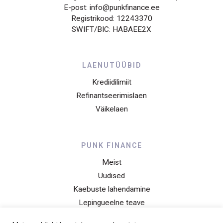
E-post: info@punkfinance.ee
Registrikood: 12243370
SWIFT/BIC: HABAEE2X
LAENUTÜÜBID
Krediidilimiit
Refinantseerimislaen
Väikelaen
PUNK FINANCE
Meist
Uudised
Kaebuste lahendamine
Lepingueelne teave
Privaatsusteade