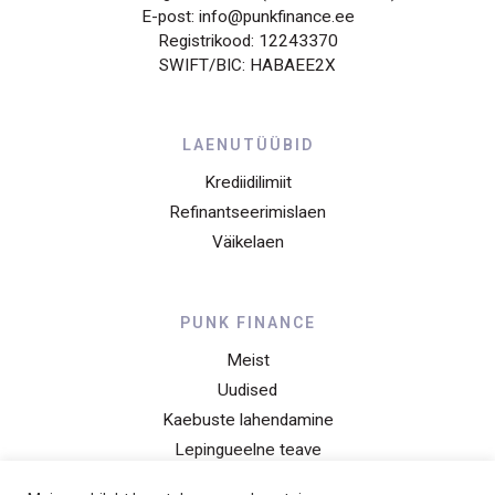
E-post: info@punkfinance.ee
Registrikood: 12243370
SWIFT/BIC: HABAEE2X
LAENUTÜÜBID
Krediidilimiit
Refinantseerimislaen
Väikelaen
PUNK FINANCE
Meist
Uudised
Kaebuste lahendamine
Lepingueelne teave
Privaatsusteade